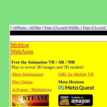
||
vlrPhone / vlrFilter
||
Page d'Accueil WhMic
||
Page d'Accuei
Moblog
WebApps
Free the Animation VR / AR / MR
Play to reveal 3D images and 3D models!
More Information
URL for Mobile VR
Play Online
Meta Horizon
A-Frame / Multiplayer